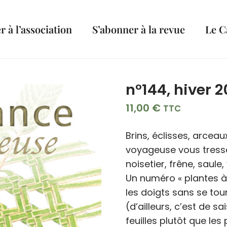
 à l’association
S’abonner à la revue
Le C
n°144, hiver 
11,00
€
TTC
Brins, éclisses, arcea
voyageuse vous tresse
noisetier, frêne, sau
Un numéro « plantes a
les doigts sans se tou
(d’ailleurs, c’est de sai
feuilles plutôt que le