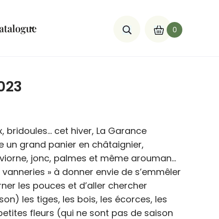
atalogue
0
2023
ux, bridoules… cet hiver, La Garance
 un grand panier en châtaignier,
le, viorne, jonc, palmes et même arouman…
̀ vanneries » à donner envie de s’emmêler
rner les pouces et d’aller chercher
son) les tiges, les bois, les écorces, les
s petites fleurs (qui ne sont pas de saison