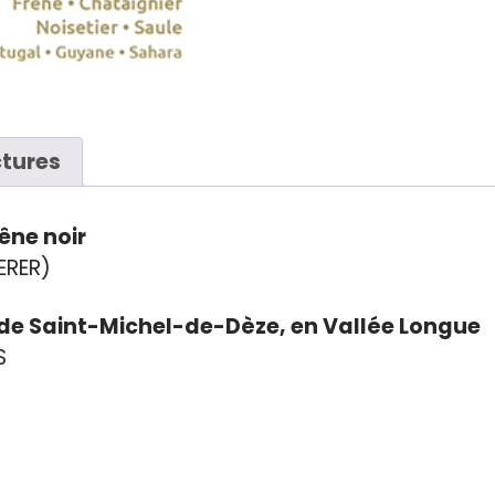
ctures
êne noir
ERER)
 de Saint­-Michel­-de­-Dèze, en Vallée Longue
S