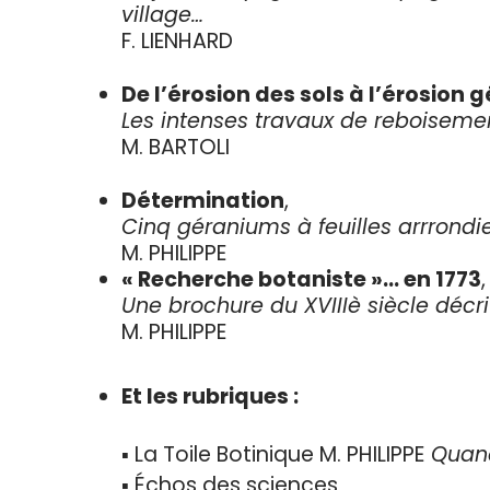
village…
F. LIENHARD
De l’érosion des sols à l’érosion 
Les intenses travaux de reboisemen
M. BARTOLI
Détermination
,
Cinq géraniums à feuilles arrrondi
M. PHILIPPE
« Recherche botaniste »… en 1773
,
Une brochure du XVIIIè siècle décr
M. PHILIPPE
Et les rubriques :
▪ La Toile Botinique M. PHILIPPE
Quan
▪ Échos des sciences