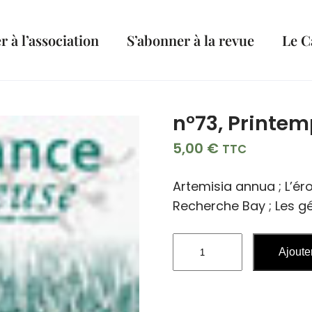
 à l’association
S’abonner à la revue
Le C
n°73, Printe
5,00
€
TTC
Artemisia annua ; L’ér
Recherche Bay ; Les g
quantité
Ajoute
de
n°73,
Printemps
2006