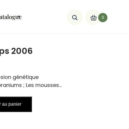
atalogue
0
mps 2006
osion génétique
éraniums ; Les mousses…
r au panier