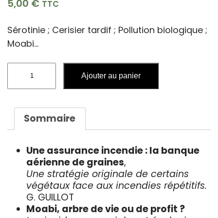
5,00
€
TTC
Sérotinie ; Cerisier tardif ; Pollution biologique ;
Moabi…
quantité
Ajouter au panier
de
n°70,
été
2005
Sommaire
Une assurance incendie : la banque
aérienne de graines
,
Une stratégie originale de certains
végétaux face aux incendies répétitifs.
G. GUILLOT
Moabi, arbre de vie ou de profit ?