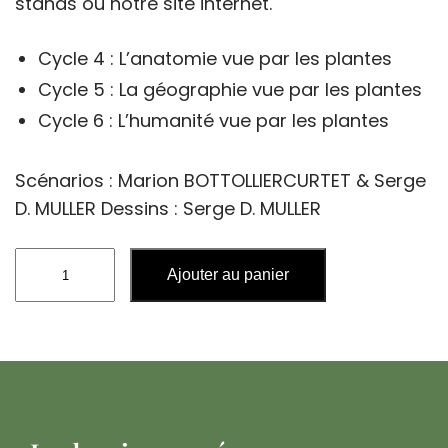
stands ou notre site internet.
Cycle 4 : L’anatomie vue par les plantes
Cycle 5 : La géographie vue par les plantes
Cycle 6 : L’humanité vue par les plantes
Scénarios : Marion BOTTOLLIER­CURTET & Serge
D. MULLER Dessins : Serge D. MULLER
quantité
Ajouter au panier
de
Chroniques
végétales
2